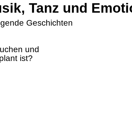
sik, Tanz und Emo­ti
e­gende Geschich­ten
su­chen und
plant ist?