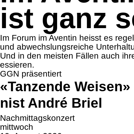
ist ganz 
Im Forum im Aven­tin heisst es regel
und abwechs­lungs­rei­che Unter­hal­t
Und in den meis­ten Fäl­len auch ihre 
es­sie­ren.
GGN prä­sen­tiert
«Tan­zende Wei­sen» – 
nist André Briel
Nachmittags­konzert
mitt­woch