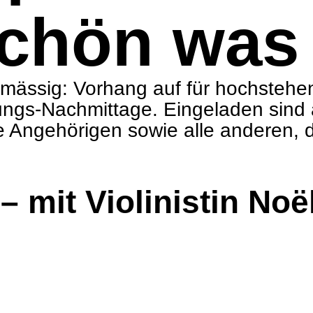
schön was
­mäs­sig: Vor­hang auf für hoch­ste­h
ungs-Nach­mit­tage. Ein­ge­la­den sin
Ange­hö­ri­gen sowie alle ande­ren, die
mit Vio­li­nis­tin Noël