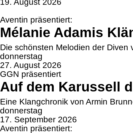
19. August 2026
Aven­tin prä­sen­tiert:
Méla­nie Ada­mis Klä
Die schöns­ten Melo­dien der Diven 
don­ners­tag
27. August 2026
GGN prä­sen­tiert
Auf dem Karus­sell 
Eine Klang­chro­nik von Armin Brun­n
don­ners­tag
17. Sep­tem­ber 2026
Aven­tin prä­sen­tiert: