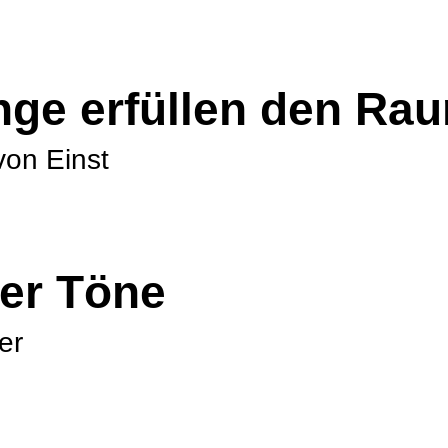
nge erfül­len den Ra
von Einst
der Töne
er