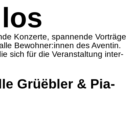
 los
ende Kon­zerte, span­nende Vor­träge
d alle Bewohner:innen des Aven­tin.
 sich für die Ver­an­stal­tung inter­
le Grüë­b­ler & Pia­