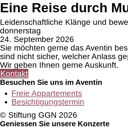
Eine Reise durch Mu
Lei­den­schaft­li­che Klänge und bew
don­ners­tag
24. Sep­tem­ber 2026
Sie möch­ten gerne das Aven­tin be
sind nicht sicher, wel­cher Anlass ge
Wir geben Ihnen gerne Aus­kunft.
Kon­takt
Besuchen Sie uns im Aventin
Freie Appar­te­ments
Besich­ti­gungs­ter­min
© Stiftung GGN 2026
Geniessen Sie unsere Konzerte