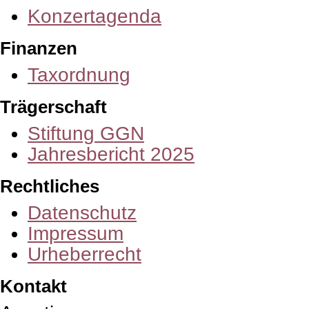
Kon­zert­agenda
Finanzen
Tax­ord­nung
Trägerschaft
Stif­tung GGN
Jah­res­be­richt 2025
Rechtliches
Daten­schutz
Impres­sum
Urhe­ber­recht
Kontakt