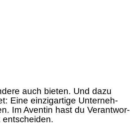
 andere auch bie­ten. Und dazu
: Eine ein­zig­ar­tige Unter­neh­
en. Im Aven­tin hast du Ver­ant­wor­
ent­schei­den.