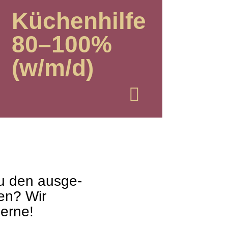
Küchen­hilfe
80–100%
(w/m/d)
u den aus­ge­
len? Wir
gerne!