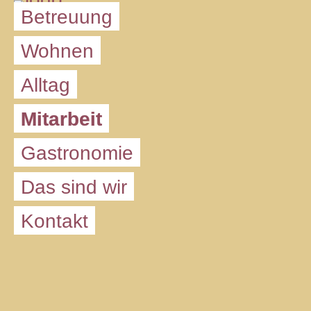
Betreu­ung
Woh­nen
All­tag
Mit­ar­beit
Gas­tro­no­mie
Das sind wir
Kon­takt