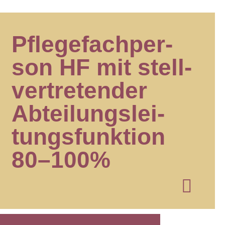
Pfle­ge­fach­per­
son HF mit stell­
ver­tre­ten­der
Abtei­lungs­lei­
tungs­funk­tion
80–100%