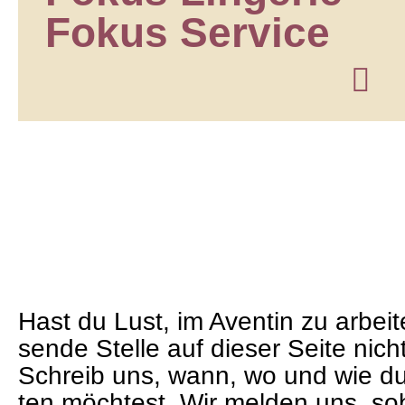
Fokus Ser­vice
Hast du Lust, im Aven­tin zu arbei­
sende Stelle auf die­ser Seite nic
Schreib uns, wann, wo und wie du 
ten möch­test. Wir mel­den uns, so