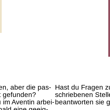
ten, aber die pas­
Hast du Fra­gen z
ht gefun­den?
schrie­be­nen Stel­
im Aven­tin arbei­
beant­wor­ten sie 
bald eine geeig­