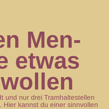
en Men­
e etwas
wol­len
t und nur drei Tram­hal­te­stel­len
. Hier kannst du einer sinn­vol­len