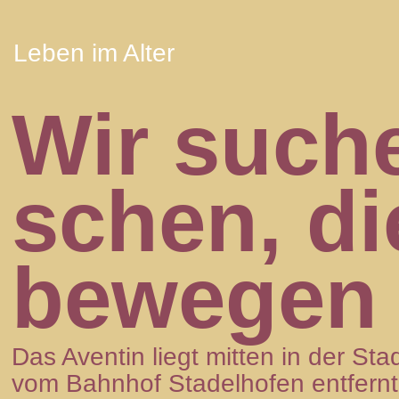
Leben im Alter
Wir such
schen, di
bewe­gen 
Das Aven­tin liegt mit­ten in der Stad
vom Bahn­hof Sta­del­ho­fen ent­fernt