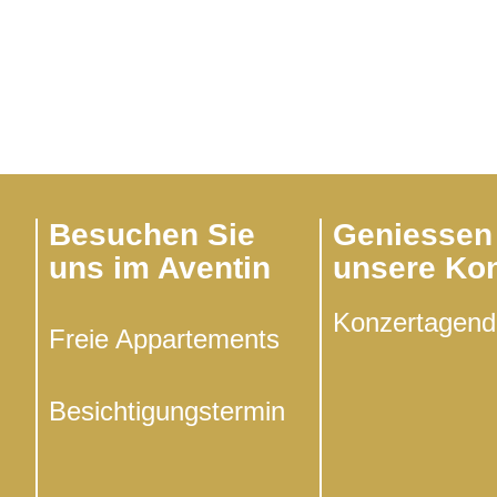
Besuchen Sie
Geniessen
uns im Aventin
unsere Kon
Kon­zert­agen
Freie Appar­te­ments
Besich­ti­gungs­ter­min