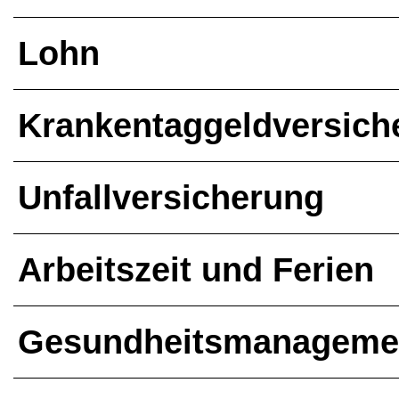
Lohn
Kran­ken­tag­geld­ver­si­c
Unfall­ver­si­che­rung
Arbeits­zeit und Ferien
Gesund­heits­ma­nage­me