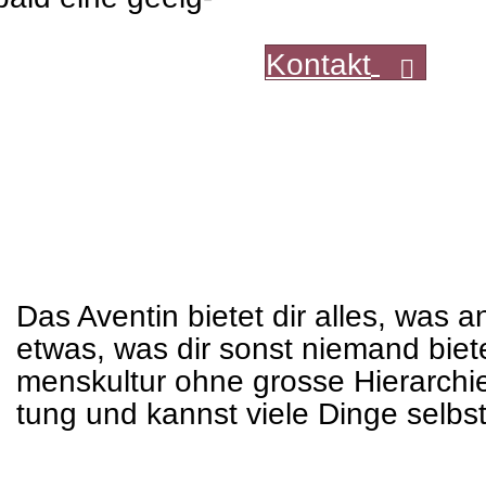
Kon­takt
Das Aven­tin bie­tet dir alles, was
etwas, was dir sonst nie­mand bie­tet
mens­kul­tur ohne grosse Hier­ar­chi
tung und kannst viele Dinge selbst 