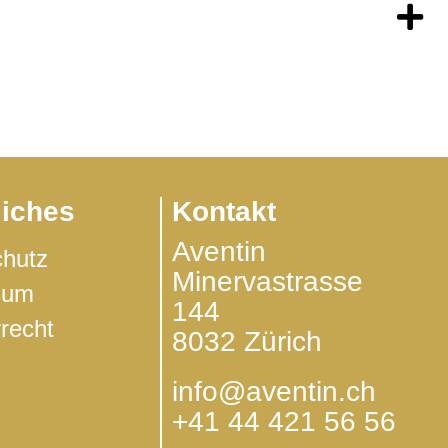
g
liches
Kontakt
Aventin
chutz
Minervastrasse
sum
144
­recht
8032 Zürich
info@aventin.ch
+41 44 421 56 56