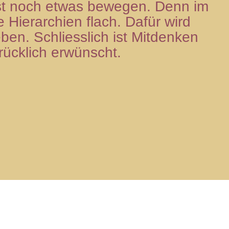
rst noch etwas bewe­gen. Denn im
Hier­ar­chien flach. Dafür wird
­ben. Schliess­lich ist Mit­den­ken
drück­lich erwünscht.