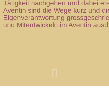
Tätig­keit nach­ge­hen und dabei e
Aven­tin sind die Wege kurz und die 
Eigen­ver­ant­wor­tung gross­ge­schrie
und Mit­ent­wi­ckeln im Aven­tin aus­