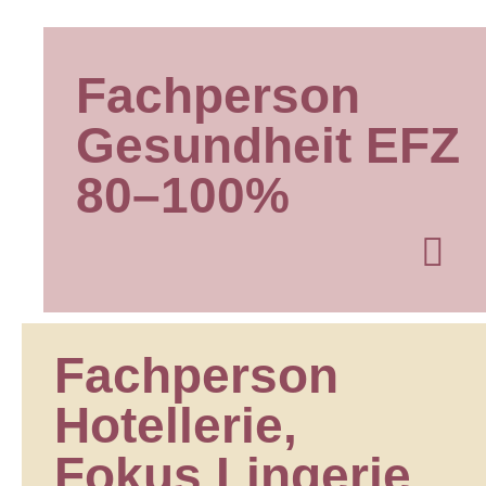
Fach­per­son
Gesund­heit EFZ
80–100%
Fach­per­son
Hotel­le­rie,
Fokus Lin­ge­rie