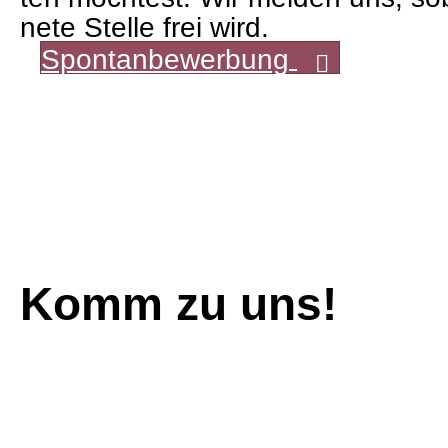
nete Stelle frei wird.
Spon­tan­be­wer­bung
Komm zu uns!