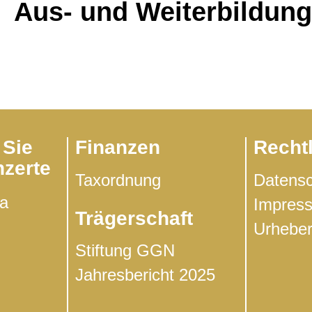
Aus- und Wei­ter­bil­dun
 Sie
Finanzen
Recht
zerte
Tax­ord­nung
Daten­s
da
Impres­
Trägerschaft
Urhe­ber
Stif­tung GGN
Jah­res­be­richt 2025