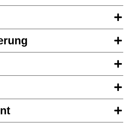
he­rung
nt